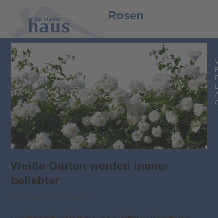
Open
Close
Rosen
mobile
mobile
menu
menu
Weiße Gärten werden immer
beliebter
Garten
,
Gartengestaltung
Lavendel gehört seit langem zu den be-liebtesten Gartenpflanen.