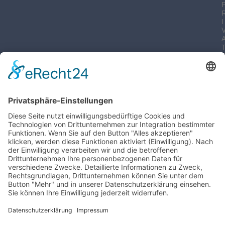
I
-
I