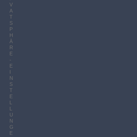
V
A
T
S
P
H
Ä
R
E
-
E
I
N
S
T
E
L
L
U
N
G
E