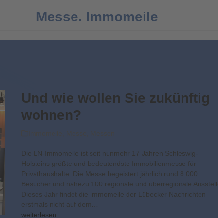
Messe. Immomeile
Und wie wollen Sie zukünftig
wohnen?
Immomeile
,
Messe
,
Messen
Die LN-Immomeile ist seit nunmehr 17 Jahren Schleswig-
Holsteins größte und bedeutendste Immobilienmesse für
Privathaushalte. Die Messe begeistert jährlich rund 8.000
Besucher und nahezu 100 regionale und überregionale Ausstell
Dieses Jahr findet die Immomeile der Lübecker Nachrichten
erstmals nicht auf dem…
weiterlesen