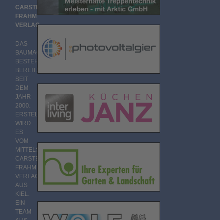
CARSTEN
FRAHM
VERLAG
DAS
BAUMAGAZIN
BESTEHT
BEREITS
SEIT
DEM
JAHR
2000.
ERSTELLT
WIRD
ES
VOM
MITTELSTÄNDISCHEN
CARSTEN
FRAHM
VERLAG
AUS
KIEL.
EIN
TEAM