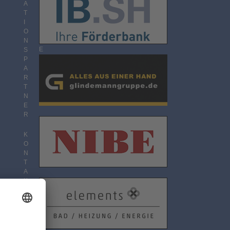
O
A
N
T
N
I
E
O
M
N
E
S
N
P
T
A
R
T
N
E
R
K
O
N
T
A
K
T
D
A
T