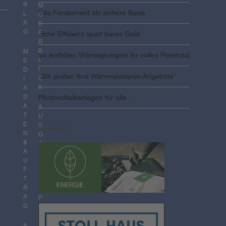
R
M
Das Fundament als sichere Basis
L
Ü
A
B
G
E
Hohe Effizienz spart bares Geld
R
B
M
So entfalten Wärmepumpen ihr volles Potenzial
L
E
I
D
„Wir prüfen Ihre Wärmepumpen-Angebote“
C
I
K
A
D
Photovoltaik­­anlagen für alle
A
A
T
U
E
S
Anzeigen
N
G
&
A
A
B
U
E
F
N
T
I
R
M
A
P
G
D
F
F
A