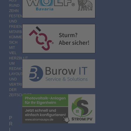
AUS
RUND
ZEHN
FESTEN
UND
FREIEN
MITARBEITERN
KÜMMERT
SICH
MIT
VIEL
HERZBLUT
UM
REDAKTION,
LAYOUT
UND
VERTRIEB
DER
ZEITSCHRIFT.
P
R
I