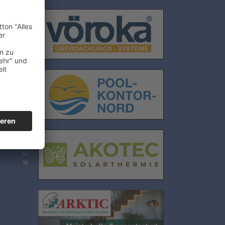
E
N
S
C
H
U
T
Z
I
M
P
R
E
S
S
U
M