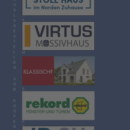
O
U
R
S
M
L
A
A
T
G
E
S
T
T
H
E
E
L
M
L
E
E
N
N
Ü
B
E
A
R
G
S
B
I
C
K
H
O
T
O
P
A
E
B
R