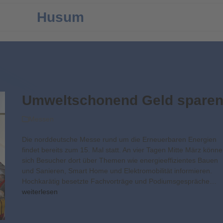
Husum
Umweltschonend Geld spare
Messen
Die norddeutsche Messe rund um die Erneuerbaren Energien
findet bereits zum 15. Mal statt. An vier Tagen Mitte März könn
sich Besucher dort über Themen wie energieeffizientes Bauen
und Sanieren, Smart Home und Elektromobilität informieren.
Hochkarätig besetzte Fachvorträge und Podiumsgespräche…
weiterlesen