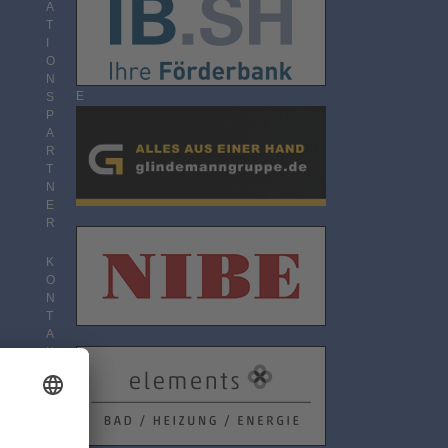
O
A
N
T
N
I
E
O
M
N
E
S
N
P
T
A
R
T
N
E
R
K
O
N
T
A
K
T
D
A
T