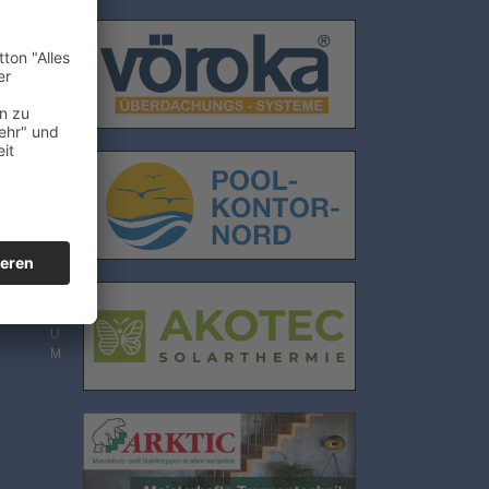
E
N
S
C
H
U
T
Z
I
M
P
R
E
S
S
U
M