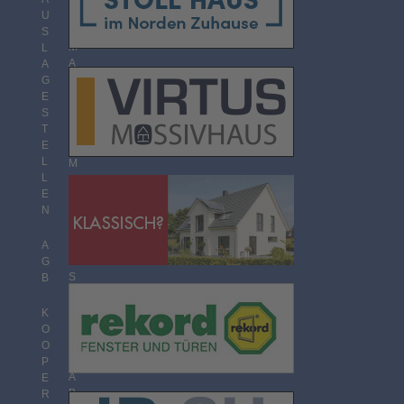
O
U
R
S
M
L
A
A
T
G
E
S
T
T
H
E
E
L
M
L
E
E
N
N
Ü
B
E
A
R
G
S
B
I
C
K
H
O
T
O
P
A
E
B
R