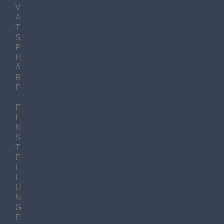
V
A
T
S
P
H
Ä
R
E
-
E
I
N
S
T
E
L
L
U
N
G
E