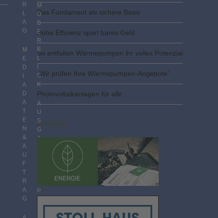
R
M
Das Fundament als sichere Basis
L
Ü
A
B
G
E
Hohe Effizienz spart bares Geld
R
B
M
So entfalten Wärmepumpen ihr volles Potenzial
L
E
I
D
„Wir prüfen Ihre Wärmepumpen-Angebote“
C
I
K
A
D
Photovoltaik­­anlagen für alle
A
A
T
U
E
S
Anzeigen
N
G
&
A
A
B
U
E
F
N
T
I
R
M
A
P
G
D
F
F
A