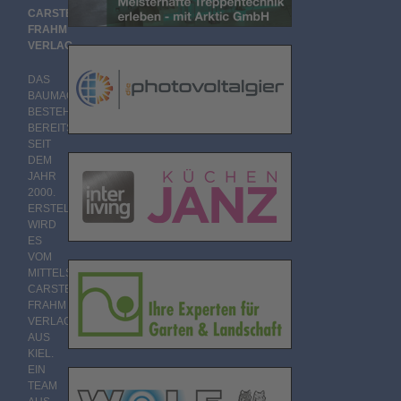
CARSTEN
FRAHM
VERLAG
DAS
BAUMAGAZIN
BESTEHT
BEREITS
SEIT
DEM
JAHR
2000.
ERSTELLT
WIRD
ES
VOM
MITTELSTÄNDISCHEN
CARSTEN
FRAHM
VERLAG
AUS
KIEL.
EIN
TEAM