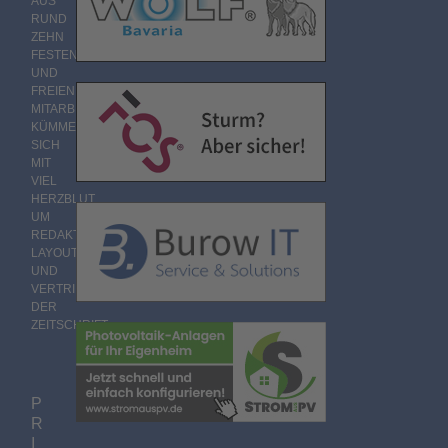
AUS
RUND
ZEHN
FESTEN
UND
FREIEN
MITARBEITERN
KÜMMERT
SICH
MIT
VIEL
HERZBLUT
UM
REDAKTION,
LAYOUT
UND
VERTRIEB
DER
ZEITSCHRIFT.
P
R
I