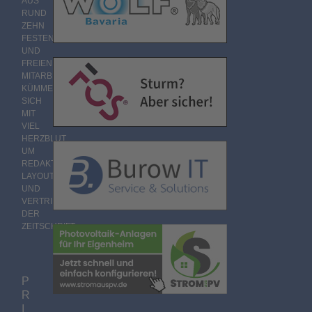
AUS
RUND
ZEHN
FESTEN
UND
FREIEN
MITARBEITERN
KÜMMERT
SICH
MIT
VIEL
HERZBLUT
UM
REDAKTION,
LAYOUT
UND
VERTRIEB
DER
ZEITSCHRIFT.
P
R
I