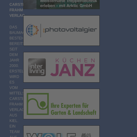
CARSTEN
FRAHM
VERLAG
DAS
BAUMAGAZIN
BESTEHT
BEREITS
SEIT
DEM
JAHR
2000.
ERSTELLT
WIRD
ES
VOM
MITTELSTÄNDISCHEN
CARSTEN
FRAHM
VERLAG
AUS
KIEL.
EIN
TEAM