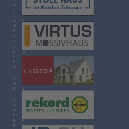
O
U
R
S
M
L
A
A
T
G
E
S
T
T
H
E
E
L
M
L
E
E
N
N
Ü
B
E
A
R
G
S
B
I
C
K
H
O
T
O
P
A
E
B
R