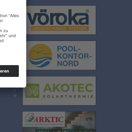
E
N
S
C
H
U
T
Z
I
M
P
R
E
S
S
U
M