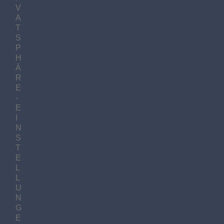
V
A
T
S
P
H
Ä
R
E
-
E
I
N
S
T
E
L
L
U
N
G
E