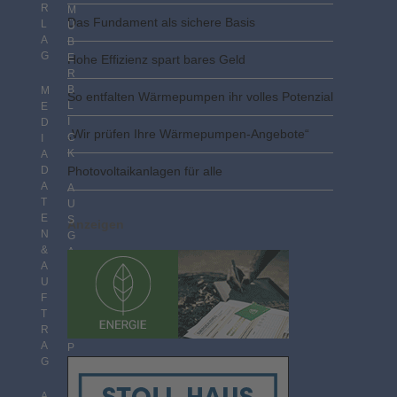
R
M
Das Fundament als sichere Basis
L
Ü
A
B
G
E
Hohe Effizienz spart bares Geld
R
B
M
So entfalten Wärmepumpen ihr volles Potenzial
L
E
I
D
„Wir prüfen Ihre Wärmepumpen-Angebote“
C
I
K
A
D
Photovoltaik­­anlagen für alle
A
A
T
U
E
S
Anzeigen
N
G
&
A
A
B
U
E
F
N
T
I
R
M
A
P
G
D
F
F
A