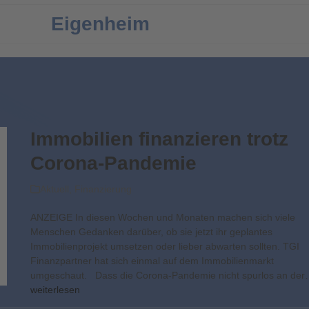
Eigenheim
Immobilien finanzieren trotz
Corona-Pandemie
Aktuell
,
Finanzierung
ANZEIGE In diesen Wochen und Monaten machen sich viele
Menschen Gedanken darüber, ob sie jetzt ihr geplantes
Immobilienprojekt umsetzen oder lieber abwarten sollten. TGI
Finanzpartner hat sich einmal auf dem Immobilienmarkt
umgeschaut. Dass die Corona-Pandemie nicht spurlos an de
weiterlesen