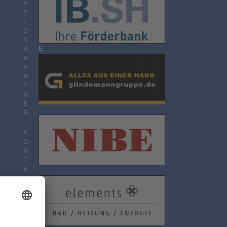
O
A
N
T
N
I
E
O
M
N
E
S
N
P
T
A
R
T
N
E
R
K
O
N
T
A
K
T
D
A
T