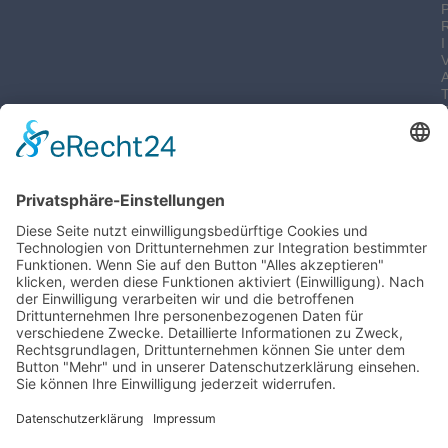
I
-
I