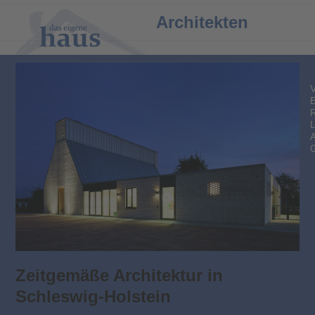
Open
Close
Architekten
mobile
mobile
menu
menu
Zeitgemäße Architektur in
Schleswig-Holstein