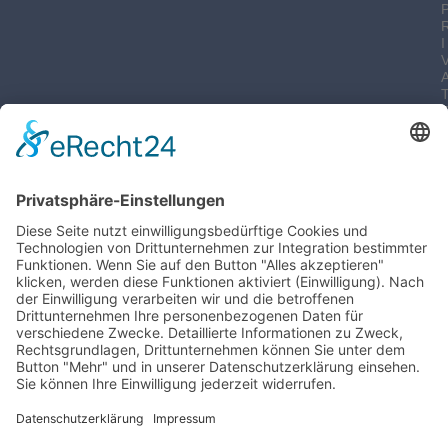
I
-
I