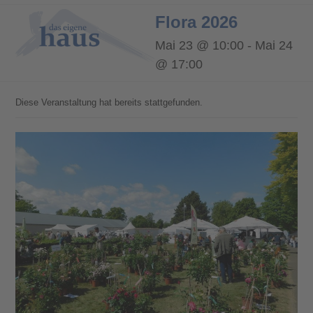
Open
Close
Flora 2026
mobile
mobile
Mai 23 @ 10:00
-
Mai 24
menu
menu
@ 17:00
Diese Veranstaltung hat bereits stattgefunden.