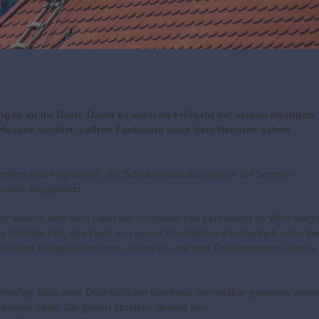
ngen an Ihr Dach. Damit es auch im Frühjahr mit seinen häufigen
auses schützt, sollten Fachleute nach dem Rechten sehen.
rreifen sind eingelagert, die Scheibenwaschanlage ist auf Sommer
liclack weggeputzt.
rt verliert, wird dem Dach der Immobilie (die permanent im Wert steigt)
ng höchste Zeit, das Dach von einem Dachdecker-Fachbetrieb unter di
 kleine Mängel offenbaren, bevor der nächste Frühlingssturm daraus
elmäßig, dass viele Dachschäden durchaus vermeidbar gewesen wären
efunden hätte. Die gehört übrigens gemäß den