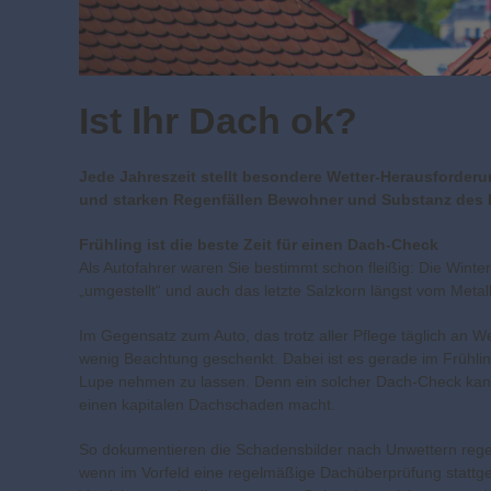
Ist Ihr Dach ok?
Jede Jahreszeit stellt besondere Wetter-Herausforderu
und starken Regenfällen Bewohner und Substanz des H
Frühling ist die beste Zeit für einen Dach-Check
Als Autofahrer waren Sie bestimmt schon fleißig: Die Winte
„umgestellt“ und auch das letzte Salzkorn längst vom Metal
Im Gegensatz zum Auto, das trotz aller Pflege täglich an We
wenig Beachtung geschenkt. Dabei ist es gerade im Frühli
Lupe nehmen zu lassen. Denn ein solcher Dach-Check kann
einen kapitalen Dachschaden macht.
So dokumentieren die Schadensbilder nach Unwettern reg
wenn im Vorfeld eine regelmäßige Dachüberprüfung stattg