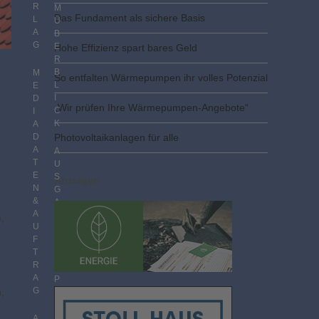
R
M
Das Fundament als sichere Basis
L
Ü
A
B
G
E
Hohe Effizienz spart bares Geld
R
B
M
So entfalten Wärmepumpen ihr volles Potenzial
L
E
I
D
„Wir prüfen Ihre Wärmepumpen-Angebote“
C
I
K
A
D
Photovoltaik­­anlagen für alle
A
A
T
U
E
S
Anzeigen
N
G
&
A
A
B
,
U
E
e
F
N
T
I
R
M
A
P
G
,
D
F
F
A