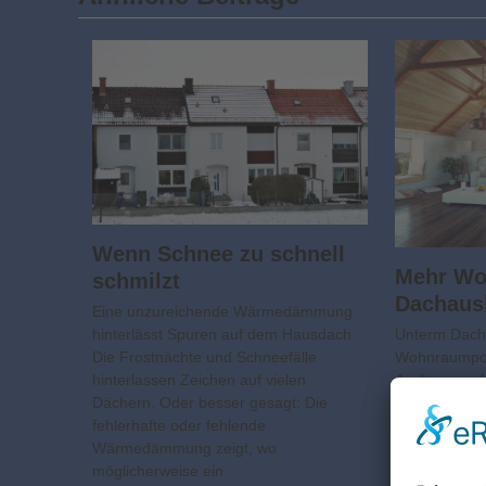
Wenn Schnee zu schnell
Mehr Wo
schmilzt
Dachaus
Eine unzureichende Wärmedämmung
Unterm Dach
hinterlässt Spuren auf dem Hausdach
Wohnraumpote
Die Frostnächte und Schneefälle
Ausbau ersc
hinterlassen Zeichen auf vielen
Bauland und
Dächern. Oder besser gesagt: Die
deshalb teuer
fehlerhafte oder fehlende
günstig meh
Wärmedämmung zeigt, wo
besteht…
möglicherweise ein