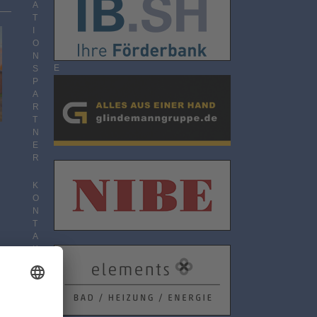
O
A
N
T
N
I
E
O
M
N
E
S
N
P
T
A
R
T
N
E
R
K
O
N
T
A
K
T
D
A
T