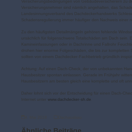
Versicherungsbedingungen von Gebäudeversicherern zu de
Versicherungsnehmer sind nämlich angehalten, das Schade
Landesinnungsverband des Dachdeckerhandwerks Schleswig-
Schadensregulierung immer häufiger den Nachweis einer 
Zu den häufigsten Detailmängeln gehören fehlende Winds
ursächlich für folgenschwere Totalschäden am Dach sein.
Kamineinfassungen oder in Dachrinne und Fallrohr Feuchtig
drohen hier enorme Folgeschäden, die bis zur komplette
sollten von einem Dachdecker-Fachbetrieb gründlich inspiz
Achtung: Auf einen Dach-Check, der von unbekannten Handw
Hausbesitzer spontan einlassen. Gerade im Frühjahr witt
Hausbesitzern am besten gleich eine komplette und oft u
Daher lohnt sich vor der Entscheidung für einen Dach-Chec
Internet unter
www.dachdecker-sh.de
.
4. Mai 2018
Dachausbau
Ähnliche Beiträge