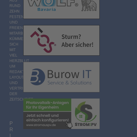
AUS
RUND
ZEHN
FESTEN
UND
FREIEN
MITARBEITERN
KÜMMERT
SICH
MIT
VIEL
HERZBLUT
UM
REDAKTION,
LAYOUT
UND
VERTRIEB
DER
ZEITSCHRIFT.
P
R
I