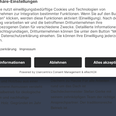
sche
ungen vom
Alles rund ums Dach
nn
Gerke GmbH ist auf norddeutschen
Arbeiten für Dach,
Dächern zu Hause Für alle Arbeiten
 und Holzbau aus einer
rund um das Dach ist
mmerei Asmussen versteht
Dachdeckermeister Stefan Gerke mit
ialbetrieb für ökologische
seinem zehnköpfigen Team der richtige
n und nachhaltige
Ansprechpartner. Der traditionsreiche
 Holz. Gegründet im Jahr
Betrieb ist…