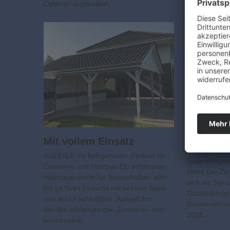
Optimierungsbedarf…
Ökologi
Dachlös
Fachma
Mit vollem Einsatz
Anzeige Alle 
ANZEIGE Ihr kompetenter Partner für
Solaranlagen
Zimmerei und Holzbau Ein erfahrener
Hand Die Zi
Holzbauexperte für Bauvorhaben aller
sich als Spez
Art ist Sven Hinrichs mit seinem Team
Dachlösunge
von acht Fachkräften. Ausgeführt
Bauweisen in
werden umfangreiche Zimmerei- und
2016,…
konstruktive…