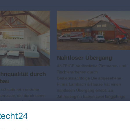
Nahtloser Übergang
ANZEIGE Verlässliche Zimmerer- und
Tischlerarbeiten durch
hnqualität durch
Betriebsnachfolge Die angesehene
bau
Firma Lambach & Haase hat einen
 schlummern enorme
nahtlosen Übergang erlebt. Zu
nziale, die durch einen
Jahresbeginn haben zwei langjährige
hlossen werden können
Mitarbeiter die Betriebsnachfolge
 Wohnraum sind knapp und
angetreten. Unter der Leitung…
. Ein Weg, trotzdem relativ
r Wohnraum zu generieren,