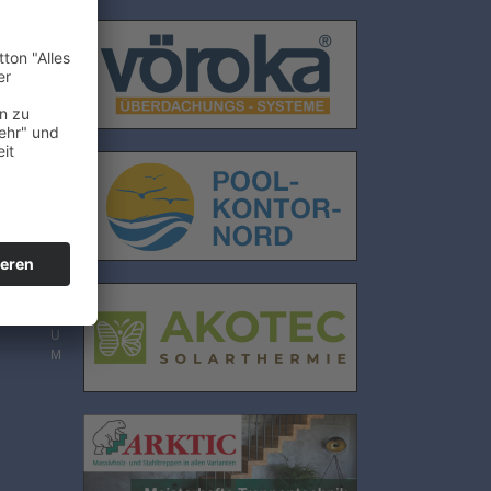
E
N
S
C
H
U
T
Z
I
M
P
R
E
S
S
U
M