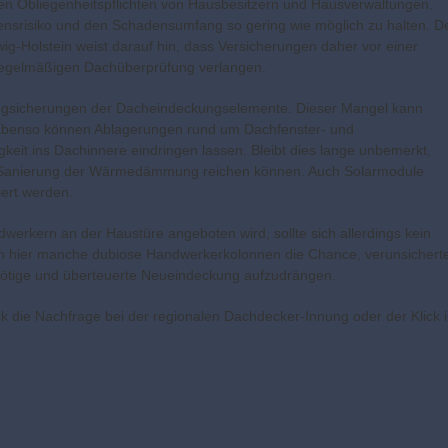
n Obliegenheitspflichten von Hausbesitzern und Hausverwaltungen.
nsrisiko und den Schadensumfang so gering wie möglich zu halten. D
Holstein weist darauf hin, dass Versicherungen daher vor einer
regelmäßigen Dachüberprüfung verlangen.
ogsicherungen der Dacheindeckungselemente. Dieser Mangel kann
 Ebenso können Ablagerungen rund um Dachfenster- und
keit ins Dachinnere eindringen lassen. Bleibt dies lange unbemerkt,
n Sanierung der Wärmedämmung reichen können. Auch Solarmodule
iert werden.
erkern an der Haustüre angeboten wird, sollte sich allerdings kein
ern hier manche dubiose Handwerkerkolonnen die Chance, verunsichert
nnötige und überteuerte Neueindeckung aufzudrängen.
k die Nachfrage bei der regionalen Dachdecker-Innung oder der Klick 