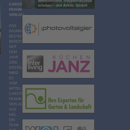
CARSTEN
FRAHM
VERLAG
DAS
BAUMAGAZIN
BESTEHT
BEREITS
SEIT
DEM
JAHR
2000.
ERSTELLT
WIRD
h
ES
VOM
MITTELSTÄNDISCHEN
CARSTEN
FRAHM
VERLAG
AUS
KIEL.
EIN
TEAM