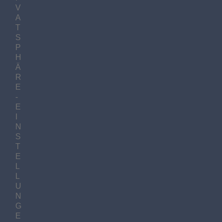
V
A
T
S
P
H
Ä
R
E
-
E
I
N
S
T
E
L
L
U
N
G
E