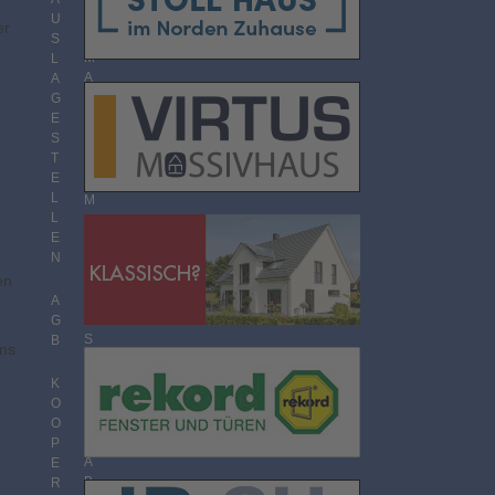
O
U
er
R
S
M
L
A
A
T
G
E
S
T
T
H
E
E
L
M
L
E
E
N
N
Ü
en
B
E
A
R
G
S
B
ins
I
C
K
H
O
T
O
P
A
E
B
R