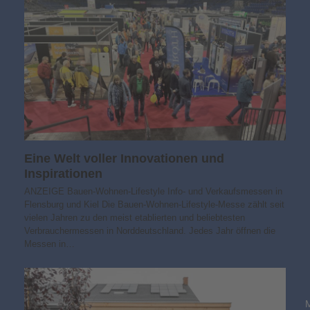
Eine Welt voller Innovationen und
Inspirationen
ANZEIGE Bauen-Wohnen-Lifestyle Info- und Verkaufsmessen in
Flensburg und Kiel Die Bauen-Wohnen-Lifestyle-Messe zählt seit
vielen Jahren zu den meist etablierten und beliebtesten
Verbrauchermessen in Norddeutschland. Jedes Jahr öffnen die
Messen in…