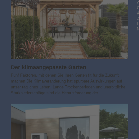
I
Der klimaangepasste Garten
Fünf Faktoren, mit denen Sie Ihren Garten fit für die Zukunft
machen Die Klimaveränderung hat spürbare Auswirkungen auf
unser tägliches Leben. Lange Trockenperioden und unerbittliche
Starkniederschläge sind die Herausforderung der…