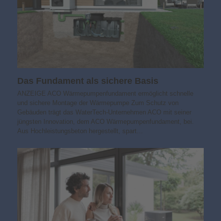
Das Fundament als sichere Basis
ANZEIGE ACO Wärmepumpenfundament ermöglicht schnelle
und sichere Montage der Wärmepumpe Zum Schutz von
Gebäuden trägt das WaterTech-Unternehmen ACO mit seiner
jüngsten Innovation, dem ACO Wärmepumpenfundament, bei.
Aus Hochleistungsbeton hergestellt, spart…