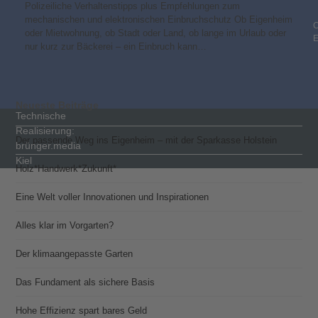
Polizeiliche Verhaltenstipps plus Empfehlungen zum
mechanischen und elektronischen Einbruchschutz Ob Eigenheim
C
oder Mietwohnung, ob Stadt oder Land, ob lange im Urlaub oder
nur kurz zur Bäckerei – ein Einbruch kann…
Neueste Beiträge
Technische
Realisierung:
Der passende Weg ins Eigenheim – mit der Sparkasse Holstein
brünger.media
Kiel
Holz*Handwerk*Zukunft*
Eine Welt voller Innovationen und Inspirationen
Alles klar im Vorgarten?
Der klimaangepasste Garten
Das Fundament als sichere Basis
Hohe Effizienz spart bares Geld