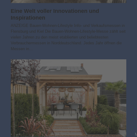
Eine Welt voller Innovationen und
Inspirationen
ANZEIGE Bauen-Wohnen-Lifestyle Info- und Verkaufsmessen in
Flensburg und Kiel Die Bauen-Wohnen-Lifestyle-Messe zählt seit
vielen Jahren zu den meist etablierten und beliebtesten
Verbrauchermessen in Norddeutschland. Jedes Jahr öffnen die
Messen in…