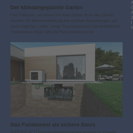
Der klimaangepasste Garten
Fünf Faktoren, mit denen Sie Ihren Garten fit für die Zukunft
machen Die Klimaveränderung hat spürbare Auswirkungen auf
I
unser tägliches Leben. Lange Trockenperioden und unerbittliche
Starkniederschläge sind die Herausforderung der…
Das Fundament als sichere Basis
ANZEIGE ACO Wärmepumpenfundament ermöglicht schnelle