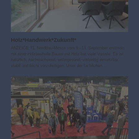
Holz*Handwerk*Zukunft*
ANZEIGE 71. NordBau-Messe vom 9.–13. September erstmals
mit einer Holzbauhalle Bauen mit Holz hat viele Vorteile. Es ist
natürlich, nachwachsend, wohngesund, vielseitig einsetzbar,
stabil und leicht vorzufertigen. Unter der fachlichen…