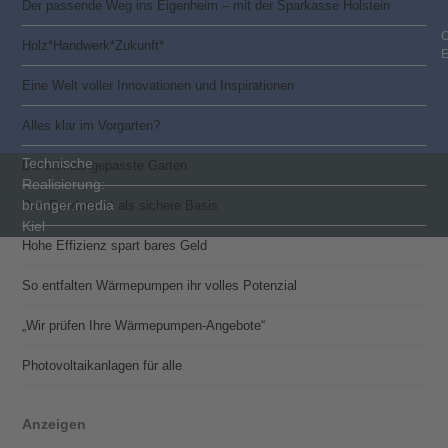
Der passende Weg ins Eigenheim – mit der Sparkasse Holstein
C
Holz*Handwerk*Zukunft*
Eine Welt voller Innovationen und Inspirationen
Alles klar im Vorgarten?
Technische
Der klimaangepasste Garten
Realisierung:
brünger.media
Das Fundament als sichere Basis
Kiel
Hohe Effizienz spart bares Geld
So entfalten Wärmepumpen ihr volles Potenzial
„Wir prüfen Ihre Wärmepumpen-Angebote“
Photovoltaik­­anlagen für alle
Anzeigen