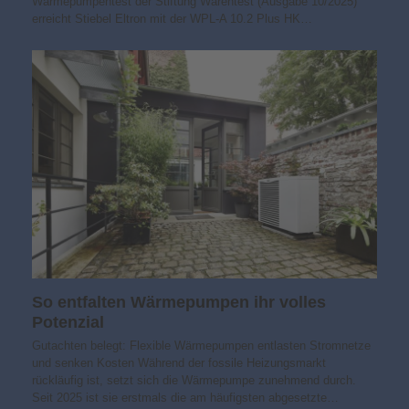
Wärmepumpentest der Stiftung Warentest (Ausgabe 10/2025)
erreicht Stiebel Eltron mit der WPL-A 10.2 Plus HK…
So entfalten Wärmepumpen ihr volles
Potenzial
Gutachten belegt: Flexible Wärmepumpen entlasten Stromnetze
und senken Kosten Während der fossile Heizungsmarkt
rückläufig ist, setzt sich die Wärmepumpe zunehmend durch.
Seit 2025 ist sie erstmals die am häufigsten abgesetzte…