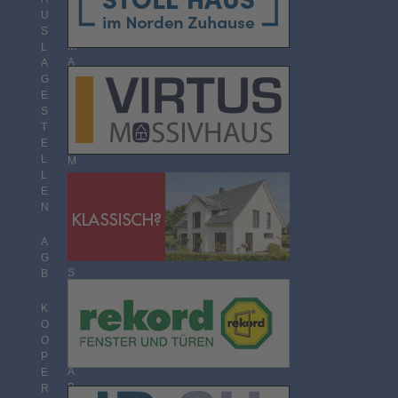
O
U
R
S
M
L
A
A
T
G
E
S
T
T
H
E
E
L
M
L
E
E
N
N
Ü
B
E
A
R
G
S
B
I
C
K
H
O
T
O
P
A
E
B
R