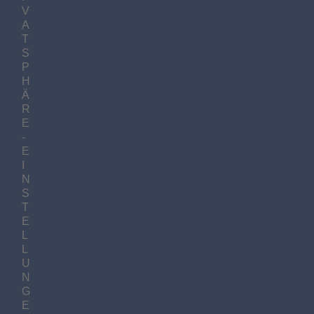
V
A
T
S
P
H
Ä
R
E
-
E
I
N
S
T
E
L
L
U
N
G
E