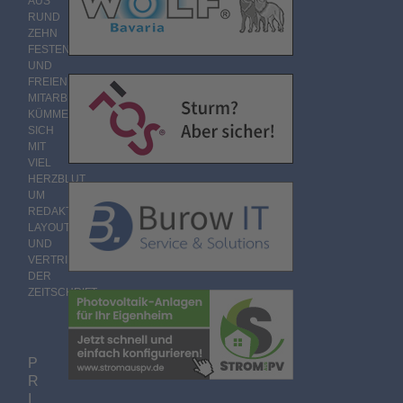
AUS
RUND
ZEHN
FESTEN
UND
FREIEN
MITARBEITERN
KÜMMERT
SICH
MIT
VIEL
HERZBLUT
UM
REDAKTION,
LAYOUT
UND
VERTRIEB
DER
ZEITSCHRIFT.
P
R
I