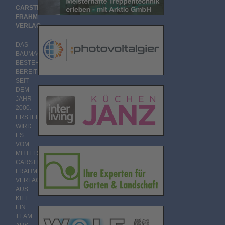
CARSTEN
FRAHM
VERLAG
DAS
BAUMAGAZIN
BESTEHT
BEREITS
SEIT
DEM
JAHR
2000.
ERSTELLT
WIRD
ES
VOM
MITTELSTÄNDISCHEN
CARSTEN
FRAHM
VERLAG
AUS
KIEL.
EIN
TEAM