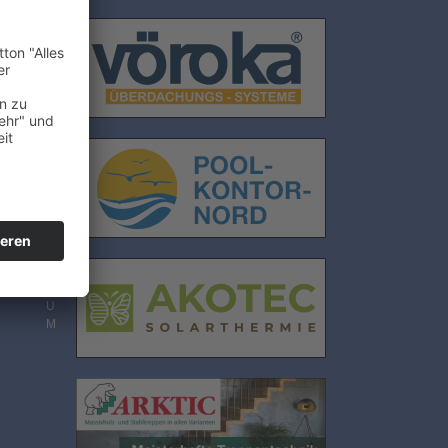
E
N
S
C
H
U
T
Z
I
M
P
R
E
S
S
U
M