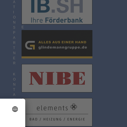
O
A
N
T
N
I
E
O
M
N
E
S
N
P
T
A
R
T
N
E
R
K
O
N
T
A
K
T
D
A
T