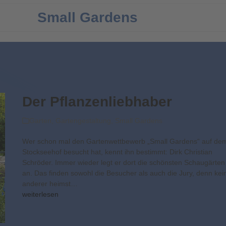
Small Gardens
Der Pflanzenliebhaber
Garten
,
Gartengestaltung
,
Small Gardens
Wer schon mal den Gartenwettbewerb „Small Gardens“ auf de
Stockseehof besucht hat, kennt ihn bestimmt: Dirk Christian
Schröder. Immer wieder legt er dort die schönsten Schaugärten
an. Das finden sowohl die Besucher als auch die Jury, denn kei
anderer heimst…
weiterlesen