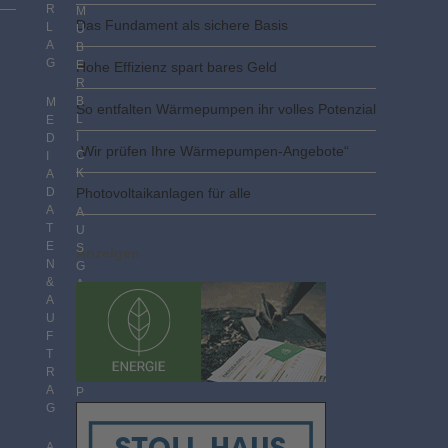
R
M
Das Fundament als sichere Basis
L
Ü
A
B
G
E
Hohe Effizienz spart bares Geld
R
B
M
So entfalten Wärmepumpen ihr volles Potenzial
L
E
I
D
„Wir prüfen Ihre Wärmepumpen-Angebote“
C
I
K
A
D
Photovoltaik­­anlagen für alle
A
A
T
U
E
S
Anzeigen
N
G
&
A
A
B
U
E
F
N
T
I
R
M
A
P
G
D
F
F
A