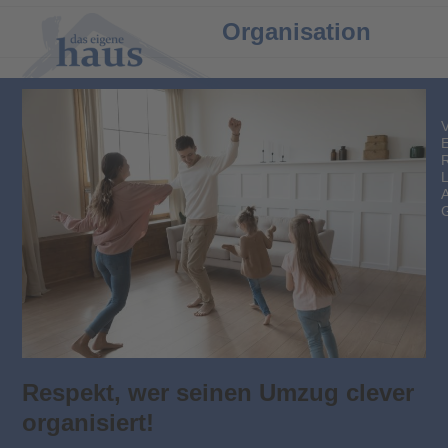
Open
Close
Organisation
mobile
mobile
menu
menu
Respekt, wer seinen Umzug clever
organisiert!