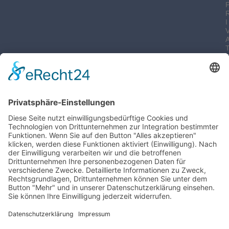
I
-
I