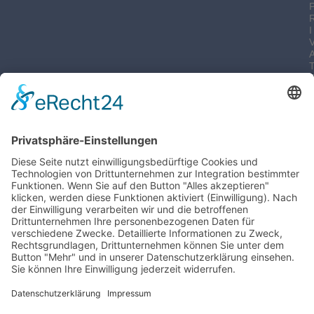
I
-
I