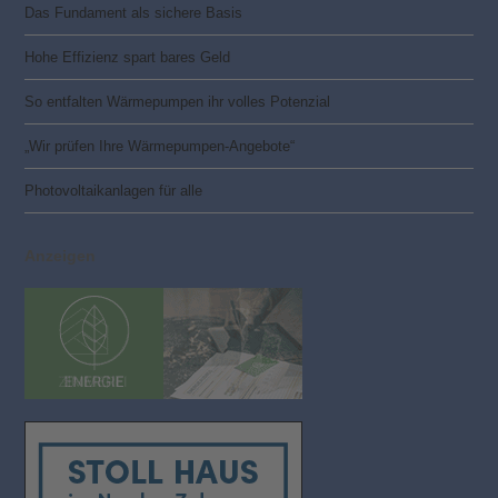
Das Fundament als sichere Basis
Hohe Effizienz spart bares Geld
So entfalten Wärmepumpen ihr volles Potenzial
„Wir prüfen Ihre Wärmepumpen-Angebote“
Photovoltaik­­anlagen für alle
Anzeigen