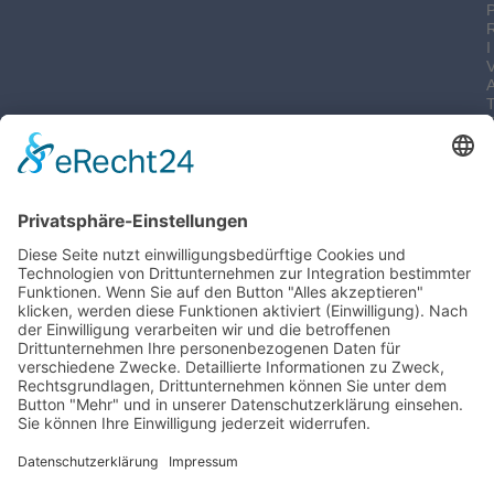
I
-
I