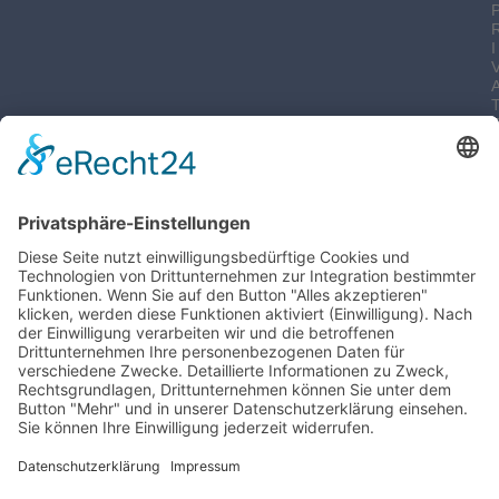
I
-
I