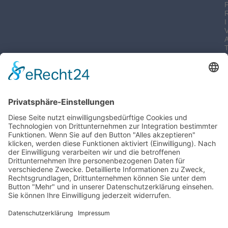
I
-
I