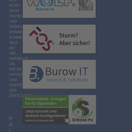
AUS
RUND
ZEHN
FESTEN
UND
FREIEN
MITARBEITERN
KÜMMERT
SICH
MIT
VIEL
HERZBLUT
UM
REDAKTION,
LAYOUT
UND
VERTRIEB
DER
ZEITSCHRIFT.
P
R
I