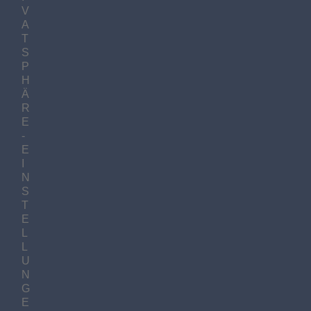
V
A
T
S
P
H
Ä
R
E
-
E
I
N
S
T
E
L
L
U
N
G
E