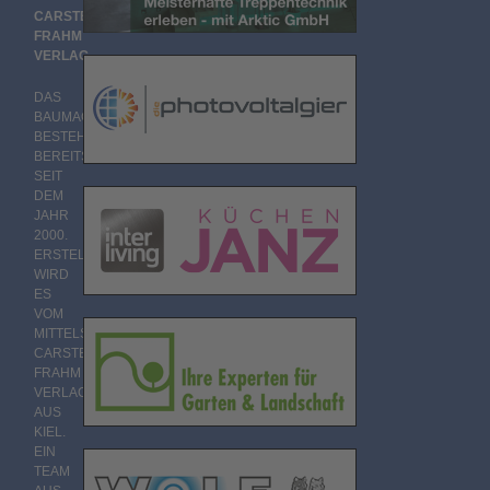
CARSTEN
FRAHM
VERLAG
DAS
BAUMAGAZIN
BESTEHT
BEREITS
SEIT
DEM
JAHR
2000.
ERSTELLT
WIRD
ES
VOM
MITTELSTÄNDISCHEN
CARSTEN
FRAHM
VERLAG
AUS
KIEL.
EIN
TEAM