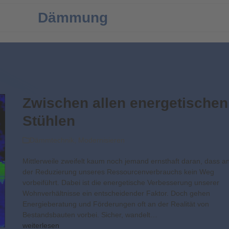
Dämmung
Zwischen allen ener­ge­tischen
Stühlen
Dämmtechnik
,
Modernisieren
Mittlerweile zweifelt kaum noch jemand ernsthaft daran, dass a
der Reduzierung unseres Ressourcenverbrauchs kein Weg
vorbeiführt. Dabei ist die energetische Verbesserung unserer
Wohnverhältnisse ein entscheidender Faktor. Doch gehen
Energieberatung und Förderungen oft an der Realität von
Bestandsbauten vorbei. Sicher, wandelt…
weiterlesen