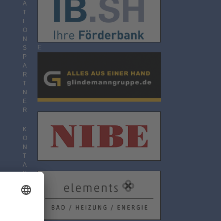
O
A
N
T
N
I
E
O
M
N
E
S
N
P
T
A
R
T
N
E
R
K
O
N
T
A
K
T
D
A
T