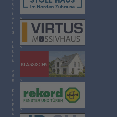
O
U
R
S
M
L
A
A
T
G
E
S
T
T
H
E
E
L
M
L
E
E
N
N
Ü
B
E
A
R
G
S
B
I
C
K
H
O
T
O
P
A
E
B
R