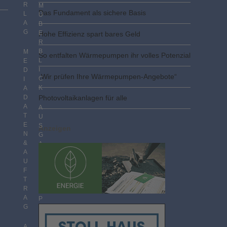
R
M
Das Fundament als sichere Basis
L
Ü
A
B
G
E
Hohe Effizienz spart bares Geld
R
B
M
So entfalten Wärmepumpen ihr volles Potenzial
L
E
I
D
„Wir prüfen Ihre Wärmepumpen-Angebote“
C
I
K
A
D
Photovoltaik­­anlagen für alle
A
A
T
U
E
S
Anzeigen
N
G
&
A
A
B
U
E
F
N
T
I
R
M
A
P
G
D
F
F
A