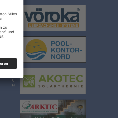
E
N
S
C
H
U
T
Z
I
M
P
R
E
S
S
U
M