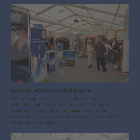
Basteln, Hämmern und Bauen
LN-Immomeile am 9./10. März in Lübeck mit neuem
Rahmenkonzept. Viele Jahre lang hat die LN-Immomeile,
Schleswig-Holsteins größte Immobilienmesse für den
Privathaushalt, auf dem Gelände der Lübecker Nachrichten
stattgefunden. Gemeinsam mit…