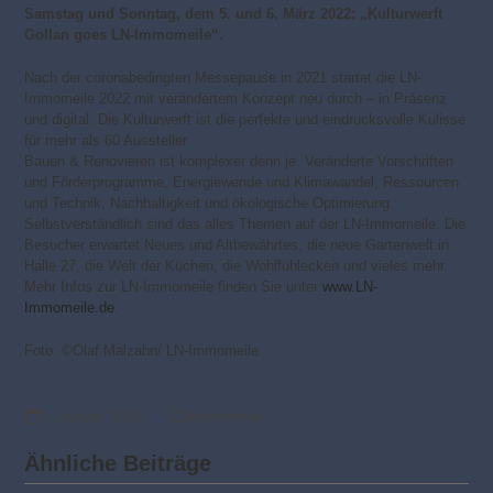
Samstag und Sonntag, dem 5. und 6. März 2022: „Kulturwerft
Gollan goes LN-Immomeile“.
Nach der coronabedingten Messepause in 2021 startet die LN-
Immomeile 2022 mit verändertem Konzept neu durch – in Präsenz
und digital. Die Kulturwerft ist die perfekte und eindrucksvolle Kulisse
für mehr als 60 Aussteller.
Bauen & Renovieren ist komplexer denn je. Veränderte Vorschriften
und Förderprogramme, Energiewende und Klimawandel, Ressourcen
und Technik, Nachhaltigkeit und ökologische Optimierung.
Selbstverständlich sind das alles Themen auf der LN-Immomeile. Die
Besucher erwartet Neues und Altbewährtes, die neue Gartenwelt in
Halle 27, die Welt der Küchen, die Wohlfühlecken und vieles mehr.
Mehr Infos zur LN-Immomeile finden Sie unter
www.LN-
Immomeile.de
.
Foto: ©Olaf Malzahn/ LN-Immomeile
4. Januar 2022
Immomeile
Ähnliche Beiträge