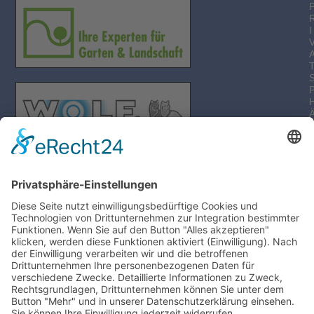
I
-
I