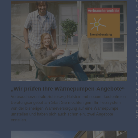
K
E
F
M
S
M
V
„Wir prüfen Ihre Wärmepumpen-Angebote“
R
Verbraucherzentrale Schleswig-Holstein mit neuem, kostenfreien
Beratungsangebot am Start Sie möchten gern Ihr Heizsystem
von der bisherigen Wärmeversorgung auf eine Wärmepumpe
umstellen und haben sich auch schon ein, zwei Angebote
Z
erstellen…