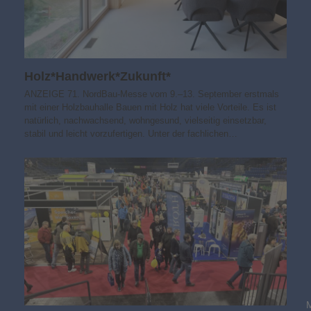
Holz*Handwerk*Zukunft*
ANZEIGE 71. NordBau-Messe vom 9.–13. September erstmals
mit einer Holzbauhalle Bauen mit Holz hat viele Vorteile. Es ist
natürlich, nachwachsend, wohngesund, vielseitig einsetzbar,
stabil und leicht vorzufertigen. Unter der fachlichen…