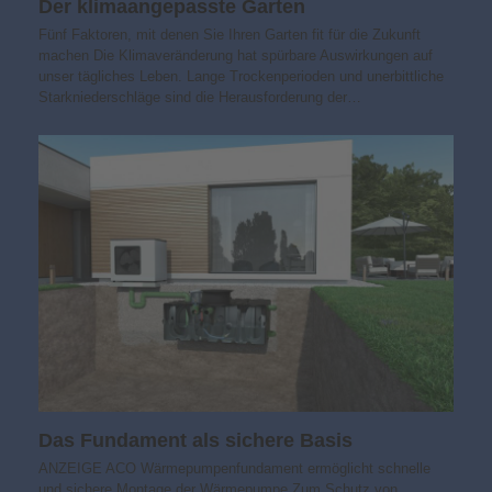
Der klimaangepasste Garten
Fünf Faktoren, mit denen Sie Ihren Garten fit für die Zukunft
machen Die Klimaveränderung hat spürbare Auswirkungen auf
unser tägliches Leben. Lange Trockenperioden und unerbittliche
Starkniederschläge sind die Herausforderung der…
Das Fundament als sichere Basis
ANZEIGE ACO Wärmepumpenfundament ermöglicht schnelle
und sichere Montage der Wärmepumpe Zum Schutz von