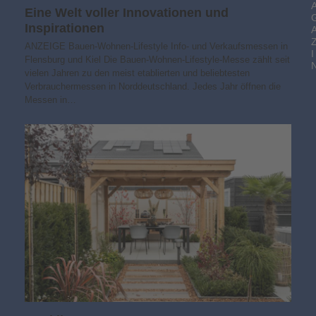
Eine Welt voller Innovationen und
Inspirationen
ANZEIGE Bauen-Wohnen-Lifestyle Info- und Verkaufsmessen in
I
Flensburg und Kiel Die Bauen-Wohnen-Lifestyle-Messe zählt seit
vielen Jahren zu den meist etablierten und beliebtesten
Verbrauchermessen in Norddeutschland. Jedes Jahr öffnen die
Messen in…