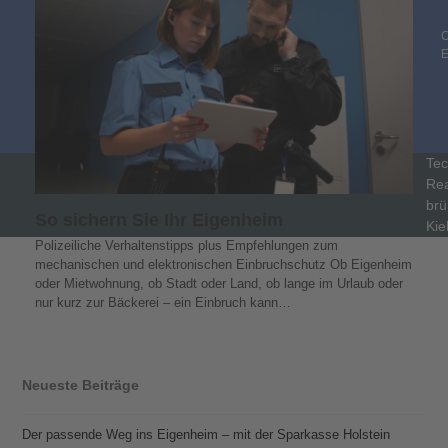
C
Tec
Rea
brü
So sichern Sie Ihr Eigenheim
Kie
Polizeiliche Verhaltenstipps plus Empfehlungen zum
mechanischen und elektronischen Einbruchschutz Ob Eigenheim
oder Mietwohnung, ob Stadt oder Land, ob lange im Urlaub oder
nur kurz zur Bäckerei – ein Einbruch kann…
Neueste Beiträge
Der passende Weg ins Eigenheim – mit der Sparkasse Holstein