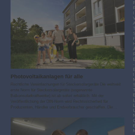
I
-
I
Photovoltaik­­anlagen für alle
Rechtliche Vereinfachungen für Steckersolargeräte Die weltweit
erste Norm für Steckersolargeräte (sogenannte
Balkonsolarkraftwerke) ist ab sofort erhältlich. Mit der
Veröffentlichung der DIN-Norm wird Rechtssicherheit für
Produzenten, Händler und Endverbraucher geschaffen. Die…