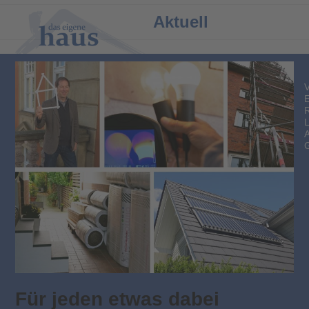
Open
Close
Aktuell
mobile
mobile
menu
menu
Für jeden etwas dabei