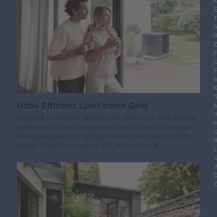
K
E
F
M
S
Hohe Effizienz spart bares Geld
M
V
ANZEIGE Luft-Wasser-Wärmepumpe WPL-A von Stiebel Eltron
punktet bei Stiftung Warentest mit hoher Effizienz Im aktuellen
Wärmepumpentest der Stiftung Warentest (Ausgabe 10/2025)
R
erreicht Stiebel Eltron mit der WPL-A 10.2 Plus HK…
Z