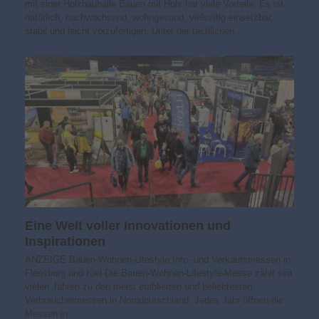
mit einer Holzbauhalle Bauen mit Holz hat viele Vorteile. Es ist
natürlich, nachwachsend, wohngesund, vielseitig einsetzbar,
stabil und leicht vorzufertigen. Unter der fachlichen…
Eine Welt voller Innovationen und
Inspirationen
ANZEIGE Bauen-Wohnen-Lifestyle Info- und Verkaufsmessen in
Flensburg und Kiel Die Bauen-Wohnen-Lifestyle-Messe zählt seit
vielen Jahren zu den meist etablierten und beliebtesten
Verbrauchermessen in Norddeutschland. Jedes Jahr öffnen die
Messen in…