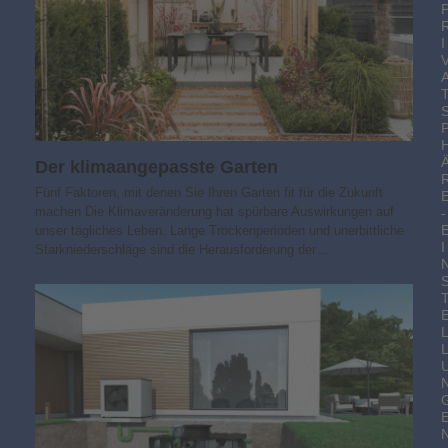
I
Der klimaangepasste Garten
Fünf Faktoren, mit denen Sie Ihren Garten fit für die Zukunft
machen Die Klimaveränderung hat spürbare Auswirkungen auf
-
unser tägliches Leben. Lange Trockenperioden und unerbittliche
I
Starkniederschläge sind die Herausforderung der…